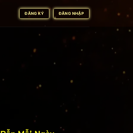
ĐĂNG KÝ
ĐĂNG NHẬP