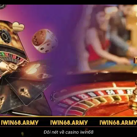
Đôi nét về casino iwin68