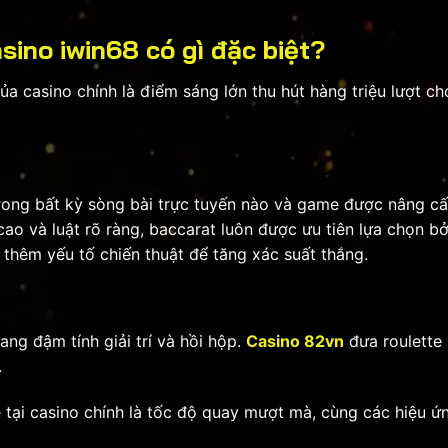
ino iwin68 có gì đặc biệt?
a casino chính là điểm sáng lớn thu hút hàng triệu lượt c
rong bất kỳ sòng bài trực tuyến nào và game được nâng cấp
g cao và luật rõ ràng, baccarat luôn được ưu tiên lựa chọn b
 thêm yếu tố chiến thuật để tăng xác suất thắng.
c
ng đậm tính giải trí và hồi hộp.
Casino 82vn
đưa roulette 
.
e tại casino chính là tốc độ quay mượt mà, cùng các hiệu ứ