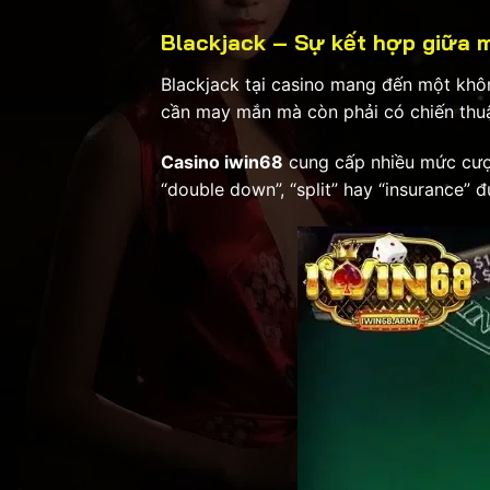
Blackjack – Sự kết hợp giữa 
Blackjack tại casino mang đến một khôn
cần may mắn mà còn phải có chiến thu
Casino iwin68
cung cấp nhiều mức cược
“double down”, “split” hay “insurance”