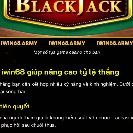
Một số tựa game casino cho bạn
iwin68 giúp nâng cao tỷ lệ thắng
hắng bạn cần kết hợp nhiều kỹ năng và kinh nghiệm. Dưới 
ại sòng bài.
tiên quyết
của người tham gia là không kiểm soát vốn cược. Tại casino
g phục hồi sau chuỗi thua.