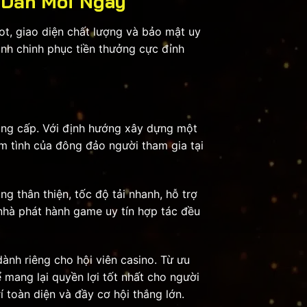
p Dẫn Mỗi Ngày
ot, giao diện chất lượng và bảo mật uy
rình chinh phục tiền thưởng cực đỉnh
 đẳng cấp. Với định hướng xây dựng một
m tình của đông đảo người tham gia tại
ng thân thiện, tốc độ tải nhanh, hỗ trợ
 nhà phát hành game uy tín hợp tác đều
nh riêng cho hội viên casino. Từ ưu
 mang lại quyền lợi tốt nhất cho người
í toàn diện và đầy cơ hội thắng lớn.