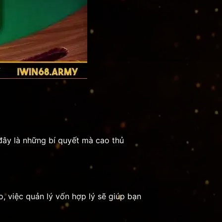
đây là những bí quyết mà cao thủ
, việc quản lý vốn hợp lý sẽ giúp bạn