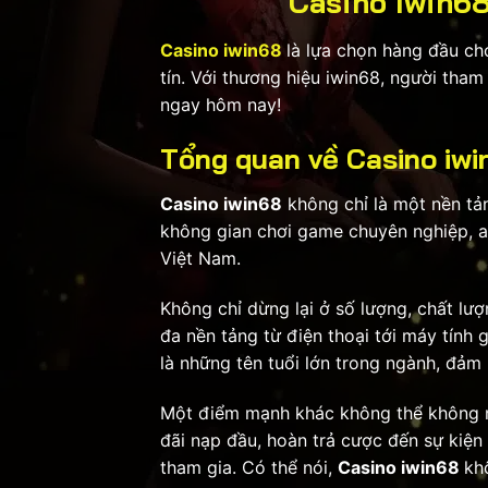
Casino Iwin68
Casino iwin68
là lựa chọn hàng đầu ch
tín. Với thương hiệu iwin68, người tham
ngay hôm nay!
Tổng quan về Casino iwi
Casino iwin68
không chỉ là một nền tản
không gian chơi game chuyên nghiệp, a
Việt Nam.
Không chỉ dừng lại ở số lượng, chất lượ
đa nền tảng từ điện thoại tới máy tính
là những tên tuổi lớn trong ngành, đả
Một điểm mạnh khác không thể không nh
đãi nạp đầu, hoàn trả cược đến sự kiện
tham gia. Có thể nói,
Casino iwin68
kh