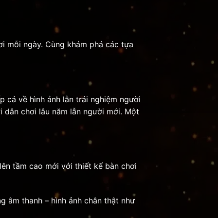
hơi mỗi ngày. Cùng khám phá các tựa
 cả về hình ảnh lẫn trải nghiệm người
ởi dân chơi lâu năm lẫn người mới. Một
lên tầm cao mới với thiết kế bàn chơi
ng âm thanh – hình ảnh chân thật như