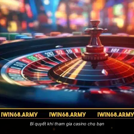
Bí quyết khi tham gia casino cho bạn