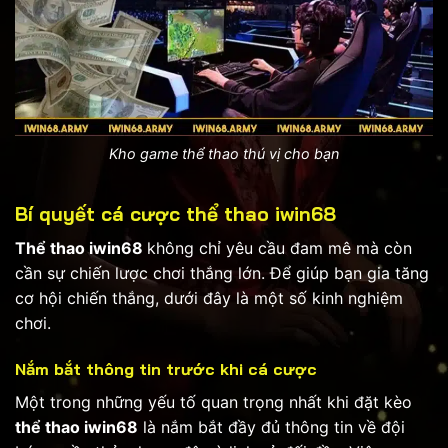
Kho game thể thao thú vị cho bạn
Bí quyết cá cược thể thao iwin68
Thể thao iwin68
không chỉ yêu cầu đam mê mà còn
cần sự chiến lược chơi thắng lớn. Để giúp bạn gia tăng
cơ hội chiến thắng, dưới đây là một số kinh nghiệm
chơi.
Nắm bắt thông tin trước khi cá cược
Một trong những yếu tố quan trọng nhất khi đặt kèo
thể thao iwin68
là nắm bắt đầy đủ thông tin về đội