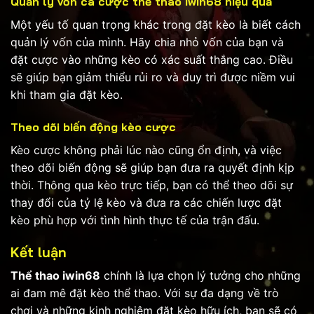
Quản lý vốn cá cược thể thao iwin68 hiệu quả
Một yếu tố quan trọng khác trong đặt kèo là biết cách
quản lý vốn của mình. Hãy chia nhỏ vốn của bạn và
đặt cược vào những kèo có xác suất thắng cao. Điều
sẽ giúp bạn giảm thiểu rủi ro và duy trì được niềm vui
khi tham gia đặt kèo.
Theo dõi biến động kèo cược
Kèo cược không phải lúc nào cũng ổn định, và việc
theo dõi biến động sẽ giúp bạn đưa ra quyết định kịp
thời. Thông qua kèo trực tiếp, bạn có thể theo dõi sự
thay đổi của tỷ lệ kèo và đưa ra các chiến lược đặt
kèo phù hợp với tình hình thực tế của trận đấu.
Kết luận
Thể thao iwin68
chính là lựa chọn lý tưởng cho những
ai đam mê đặt kèo thể thao. Với sự đa dạng về trò
chơi và những kinh nghiệm đặt kèo hữu ích, bạn sẽ có