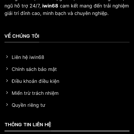
ngũ hỗ trợ 24/7,
iwin68
cam kết mang đến trải nghiệm
giải trí đỉnh cao, minh bạch và chuyên nghiệp.
VỀ CHÚNG TÔI
Liên hệ iwin68
Chính sách bảo mật
Điều khoản điều kiện
Miển trừ trách nhiệm
Quyền riêng tư
THÔNG TIN LIÊN HỆ