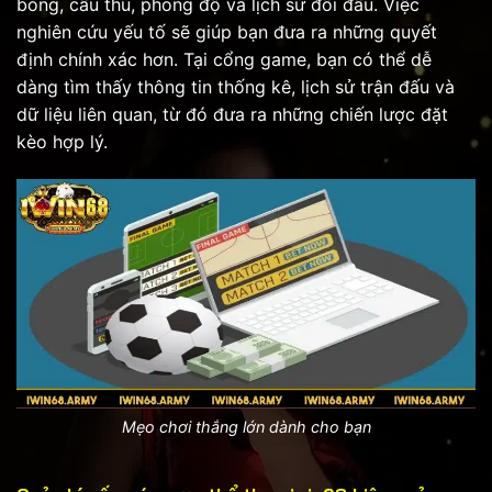
bóng, cầu thủ, phong độ và lịch sử đối đầu. Việc
nghiên cứu yếu tố sẽ giúp bạn đưa ra những quyết
định chính xác hơn. Tại cổng game, bạn có thể dễ
dàng tìm thấy thông tin thống kê, lịch sử trận đấu và
dữ liệu liên quan, từ đó đưa ra những chiến lược đặt
kèo hợp lý.
Mẹo chơi thắng lớn dành cho bạn