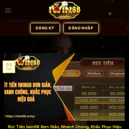
Bỏ
qua
nội
dung
ĐĂNG KÝ
ĐĂNG NHẬP
03
Th5
Rút Tiền Iwin68 Đơn Giản, Nhanh Chóng, Khắc Phục Hiệu