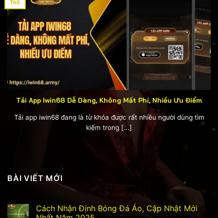
Th5
Tải App Iwin68 Dễ Dàng, Không Mất Phí, Nhiều Ưu Điểm
Tải app iwin68 đang là từ khóa được rất nhiều người dùng tìm
kiếm trong [...]
BÀI VIẾT MỚI
Cách Nhận Định Bóng Đá Áo, Cập Nhật Mới
Nhất Năm 2025