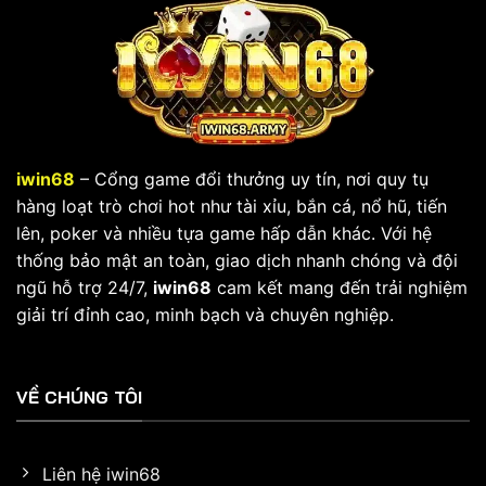
bảo tính minh bạch, công bằng và an toàn tuyệt đối
cho khách hàng.
iwin68
– Cổng game đổi thưởng uy tín, nơi quy tụ
hàng loạt trò chơi hot như tài xỉu, bắn cá, nổ hũ, tiến
lên, poker và nhiều tựa game hấp dẫn khác. Với hệ
thống bảo mật an toàn, giao dịch nhanh chóng và đội
ngũ hỗ trợ 24/7,
iwin68
cam kết mang đến trải nghiệm
giải trí đỉnh cao, minh bạch và chuyên nghiệp.
Giới thiệu hành trình phát triển của cổng game
Tình hình kinh doanh hiện tại
VỀ CHÚNG TÔI
Trải qua hơn 7 năm phát triển, IWIN68 đã ghi dấu ấn
mạnh mẽ tại thị trường Đông Nam Á, đặc biệt là tại
Liên hệ iwin68
Việt Nam. Không cần quảng cáo rầm rộ hay chiêu