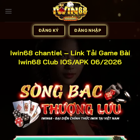
Bỏ
qua
nội
dung
ĐĂNG KÝ
ĐĂNG NHẬP
Iwin68 chantiel – Link Tải Game Bài
Iwin68 Club IOS/APK 06/2026