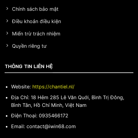
trò rình rang, cổng game vẫn thu hút hơn 10 triệu
Chính sách bảo mật
thành viên đăng ký. Trong đó có đến 2 triệu người
truy cập mỗi ngày – con số cực kỳ ấn tượng trong
Điều khoản điều kiện
ngành cá cược trực tuyến.
Miển trừ trách nhiệm
Thành công này đến từ quy mô đầu tư và sự ghi
Quyền riêng tư
nhận của cộng đồng khách hàng đối với chất lượng
dịch vụ, độ tin cậy cùng trải nghiệm mượt mà. Cũng
từ đây, IWIN68 đã vinh dự nhận được nhiều giải
THÔNG TIN LIÊN HỆ
thưởng uy tín trong ngành game online, góp phần
củng cố vị thế “ông lớn” trong khu vực.
Website:
https://chantiel.nl/
Các đối tác cung cấp game cho IWIN68
Địa Chỉ:
18 Hẻm 285 Lê Văn Quới, Bình Trị Đông,
Bình Tân, Hồ Chí Minh, Việt Nam
Không giống như nhiều cổng game tự phát chỉ dựa
vào đối tác nhỏ lẻ, IWIN68 chọn cách bắt tay với
Điện Thoại: 0935466172
những “gã khổng lồ” trong ngành công nghệ game
Email:
contact@iwin68.com
online. Mục tiêu là đảm bảo chất lượng cao nhất
cho từng trò cá cược. Danh sách các đối tác của