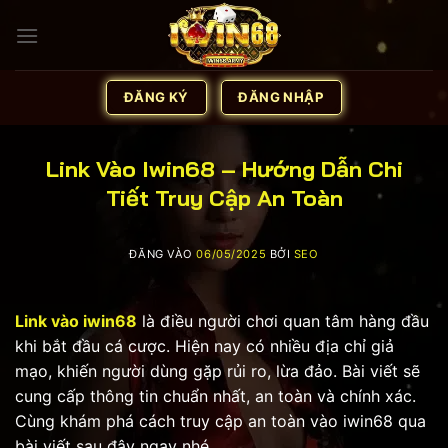
Bỏ
qua
nội
dung
ĐĂNG KÝ
ĐĂNG NHẬP
Link Vào Iwin68 – Hướng Dẫn Chi
Tiết Truy Cập An Toàn
ĐĂNG VÀO
06/05/2025
BỞI
SEO
Link vào iwin68
là điều người chơi quan tâm hàng đầu
khi bắt đầu cá cược. Hiện nay có nhiều địa chỉ giả
mạo, khiến người dùng gặp rủi ro, lừa đảo. Bài viết sẽ
cung cấp thông tin chuẩn nhất, an toàn và chính xác.
Cùng khám phá cách truy cập an toàn vào iwin68 qua
bài viết sau đây ngay nhé