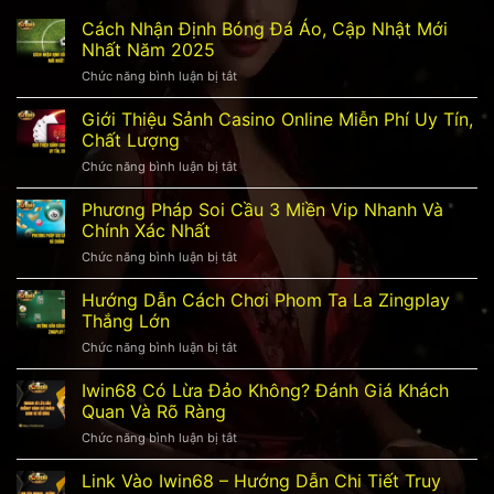
Cách Nhận Định Bóng Đá Áo, Cập Nhật Mới
Nhất Năm 2025
Chức năng bình luận bị tắt
ở
Cách
Nhận
Giới Thiệu Sảnh Casino Online Miễn Phí Uy Tín,
Định
Chất Lượng
Bóng
Chức năng bình luận bị tắt
ở
Đá
Giới
Áo,
Thiệu
Phương Pháp Soi Cầu 3 Miền Vip Nhanh Và
Cập
Sảnh
Nhật
Chính Xác Nhất
Casino
Mới
Chức năng bình luận bị tắt
ở
Online
Nhất
Phương
Miễn
Năm
Pháp
Hướng Dẫn Cách Chơi Phom Ta La Zingplay
Phí
2025
Soi
Uy
Thắng Lớn
Cầu
Tín,
Chức năng bình luận bị tắt
ở
3
Chất
Hướng
Miền
Lượng
Dẫn
Iwin68 Có Lừa Đảo Không? Đánh Giá Khách
Vip
Cách
Nhanh
Quan Và Rõ Ràng
Chơi
Và
Chức năng bình luận bị tắt
ở
Phom
Chính
Iwin68
Ta
Xác
Có
Link Vào Iwin68 – Hướng Dẫn Chi Tiết Truy
La
Nhất
Lừa