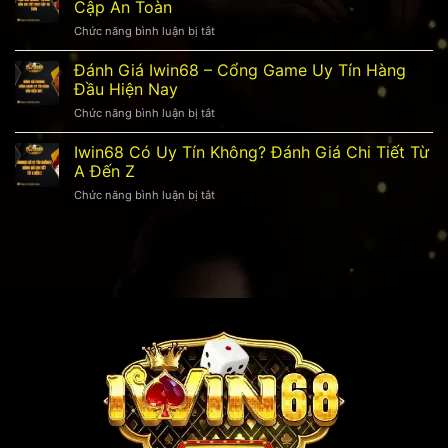
Zingplay
Cập An Toàn
Đảo
Thắng
Chức năng bình luận bị tắt
ở
Không?
Lớn
Link
Đánh
Vào
Đánh Giá Iwin68 – Cổng Game Uy Tín Hàng
Giá
Iwin68
Khách
Đầu Hiện Nay
–
Quan
Chức năng bình luận bị tắt
ở
Hướng
Và
Đánh
Dẫn
Rõ
Giá
Iwin68 Có Uy Tín Không? Đánh Giá Chi Tiết Từ
Chi
Ràng
Iwin68
Tiết
A Đến Z
–
Truy
Chức năng bình luận bị tắt
ở
Cổng
Cập
Iwin68
Game
An
Có
Uy
Toàn
Uy
Tín
Tín
Hàng
Không?
Đầu
Đánh
Hiện
Giá
Nay
Chi
Tiết
Từ
A
Đến
Z