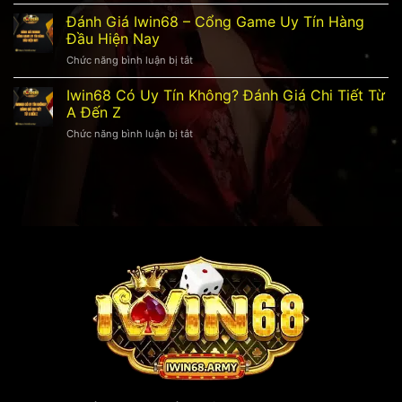
Link
Đánh
Vào
Đánh Giá Iwin68 – Cổng Game Uy Tín Hàng
Giá
Iwin68
Khách
Đầu Hiện Nay
–
Quan
Chức năng bình luận bị tắt
ở
Hướng
Và
Đánh
Dẫn
Rõ
Giá
Iwin68 Có Uy Tín Không? Đánh Giá Chi Tiết Từ
Chi
Ràng
Iwin68
Tiết
A Đến Z
–
Truy
Chức năng bình luận bị tắt
ở
Cổng
Cập
Iwin68
Game
An
Có
Uy
Toàn
Uy
Tín
Tín
Hàng
Không?
Đầu
Đánh
Hiện
Giá
Nay
Chi
Tiết
Từ
A
Đến
Z