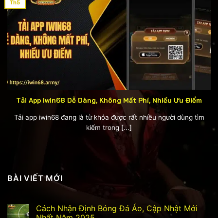
Th5
Tải App Iwin68 Dễ Dàng, Không Mất Phí, Nhiều Ưu Điểm
Tải app iwin68 đang là từ khóa được rất nhiều người dùng tìm
kiếm trong [...]
BÀI VIẾT MỚI
Cách Nhận Định Bóng Đá Áo, Cập Nhật Mới
Nhất Năm 2025