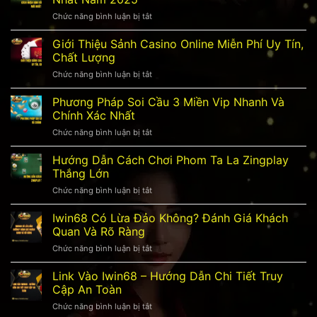
Chức năng bình luận bị tắt
ở
Cách
Nhận
Giới Thiệu Sảnh Casino Online Miễn Phí Uy Tín,
Định
Chất Lượng
Bóng
Chức năng bình luận bị tắt
ở
Đá
Giới
Áo,
Thiệu
Phương Pháp Soi Cầu 3 Miền Vip Nhanh Và
Cập
Sảnh
Nhật
Chính Xác Nhất
Casino
Mới
Chức năng bình luận bị tắt
ở
Online
Nhất
Phương
Miễn
Năm
Pháp
Hướng Dẫn Cách Chơi Phom Ta La Zingplay
Phí
2025
Soi
Uy
Thắng Lớn
Cầu
Tín,
Chức năng bình luận bị tắt
ở
3
Chất
Hướng
Miền
Lượng
Dẫn
Iwin68 Có Lừa Đảo Không? Đánh Giá Khách
Vip
Cách
Nhanh
Quan Và Rõ Ràng
Chơi
Và
Chức năng bình luận bị tắt
ở
Phom
Chính
Iwin68
Ta
Xác
Có
Link Vào Iwin68 – Hướng Dẫn Chi Tiết Truy
La
Nhất
Lừa
Zingplay
Cập An Toàn
Đảo
Thắng
Chức năng bình luận bị tắt
ở
Không?
Lớn